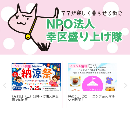
イベント情報
イベント情報
イ
L川
7月25日（土）18時〜は南河原公
6月30日（火）、エンデgooマル
今
園で納涼祭！
シェ開催！
七