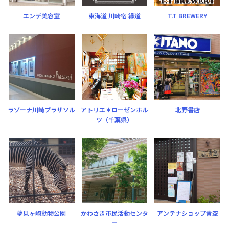
エンデ美容室
東海道 川崎宿 縁道
T.T BREWERY
ラゾーナ川崎プラザソル
アトリエ＊ローゼンホル
北野書店
ツ（千葉県）
夢見ヶ崎動物公園
かわさき市民活動センタ
アンテナショップ青空
ー