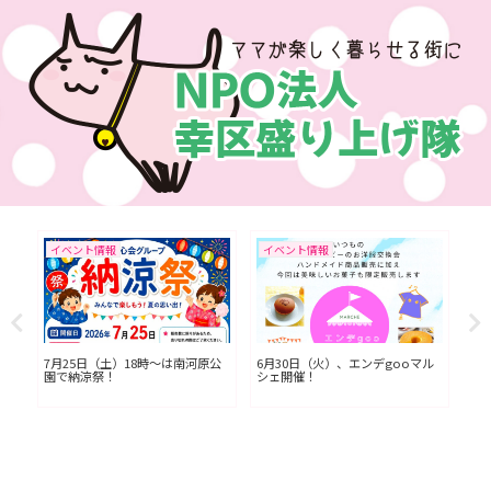
イベント情報
イベント情報
イ
L川
7月25日（土）18時〜は南河原公
6月30日（火）、エンデgooマル
今
園で納涼祭！
シェ開催！
七