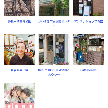
夢見ヶ崎動物公園
かわさき市民活動センタ
アンテナショップ青空
ー
新岩城菓子舗
Denim bis〜珈琲焙煎と
Cafe Denim
おやつ〜