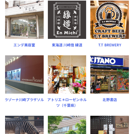
エンデ美容室
東海道 川崎宿 縁道
T.T BREWERY
ラゾーナ川崎プラザソル
アトリエ＊ローゼンホル
北野書店
ツ（千葉県）