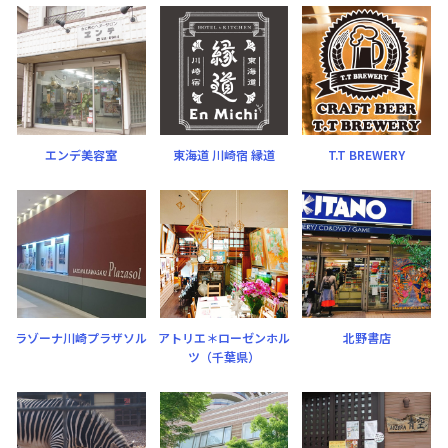
エンデ美容室
東海道 川崎宿 縁道
T.T BREWERY
ラゾーナ川崎プラザソル
アトリエ＊ローゼンホル
北野書店
ツ（千葉県）