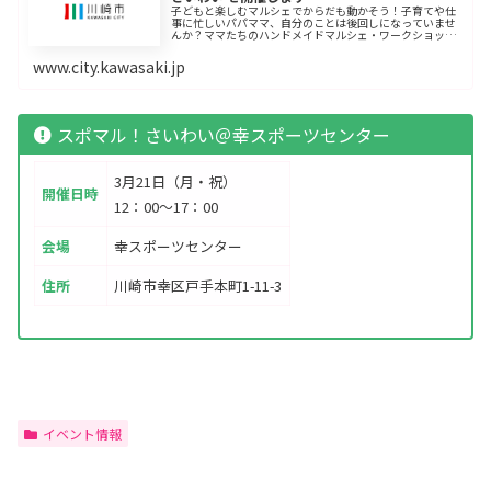
子どもと楽しむマルシェでからだも動かそう！子育てや仕
事に忙しいパパママ、自分のことは後回しになっていませ
んか？ママたちのハンドメイドマルシェ・ワークショップ
や絵本の読み聞かせなどの楽しいイベントに参加するつい
でに、親子で楽しめるスポーツ体験...
www.city.kawasaki.jp
スポマル！さいわい＠幸スポーツセンター
3月21日（月・祝）
開催日時
12：00～17：00
会場
幸スポーツセンター
住所
川崎市幸区戸手本町1-11-3
イベント情報