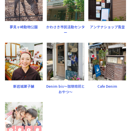
夢見ヶ崎動物公園
かわさき市民活動センタ
アンテナショップ青空
ー
新岩城菓子舗
Denim bis〜珈琲焙煎と
Cafe Denim
おやつ〜