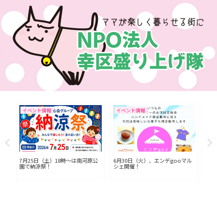
イベント情報
イベント情報
イ
L川
7月25日（土）18時〜は南河原公
6月30日（火）、エンデgooマル
今
園で納涼祭！
シェ開催！
七