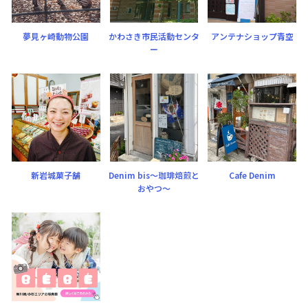
夢見ヶ崎動物公園
かわさき市民活動センタ
アンテナショップ青空
ー
新岩城菓子舗
Denim bis〜珈琲焙煎と
Cafe Denim
おやつ〜