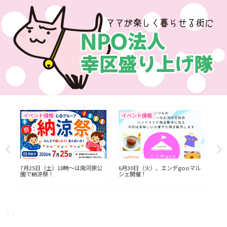
イベント情報
イベント情報
イ
L川
7月25日（土）18時〜は南河原公
6月30日（火）、エンデgooマル
今
園で納涼祭！
シェ開催！
七