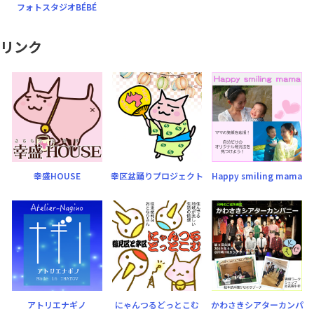
フォトスタジオBÉBÉ
リンク
幸盛HOUSE
幸区盆踊りプロジェクト
Happy smiling mama
アトリエナギノ
にゃんつるどっとこむ
かわさきシアターカンパ