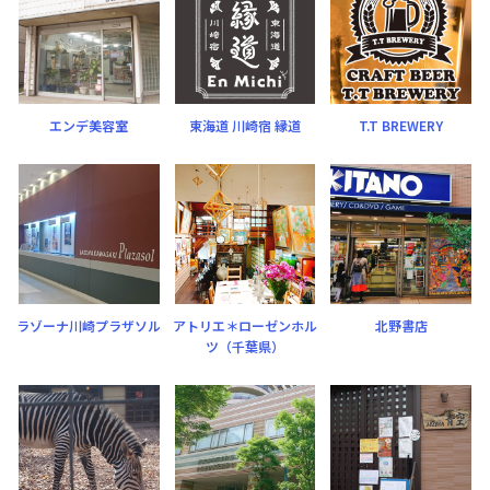
エンデ美容室
東海道 川崎宿 縁道
T.T BREWERY
ラゾーナ川崎プラザソル
アトリエ＊ローゼンホル
北野書店
ツ（千葉県）