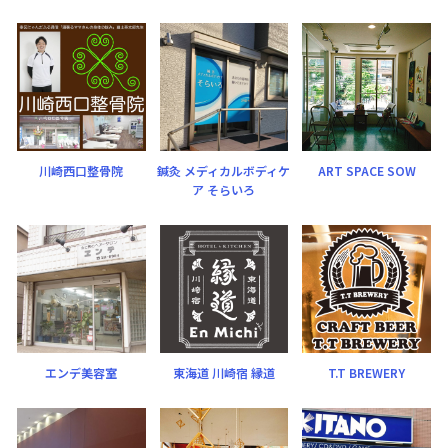
川崎西口整骨院
鍼灸 メディカルボディケ
ART SPACE SOW
ア そらいろ
エンデ美容室
東海道 川崎宿 縁道
T.T BREWERY