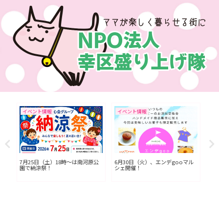
イベント情報
イベント情報
イ
L川
7月25日（土）18時〜は南河原公
6月30日（火）、エンデgooマル
今
園で納涼祭！
シェ開催！
七