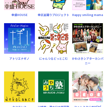
幸盛HOUSE
幸区盆踊りプロジェクト
Happy smiling mama
アトリエナギノ
にゃんつるどっとこむ
かわさきシアターカンパ
ニー
ネコランス
川崎市・溝の口の学習塾
フォトスタジオBÉBÉ