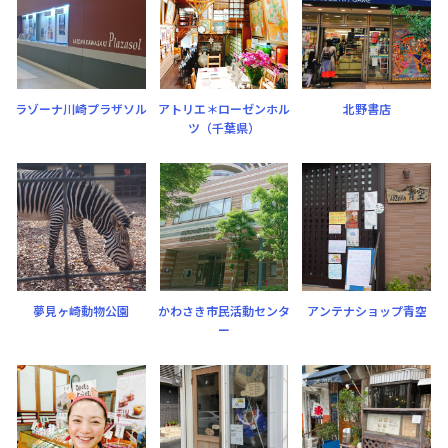
ラゾーナ川崎プラザソル
アトリエ＊ローゼンホル
北野書店
ツ（千葉県）
夢見ヶ崎動物公園
かわさき市民活動センタ
アンテナショップ青空
ー