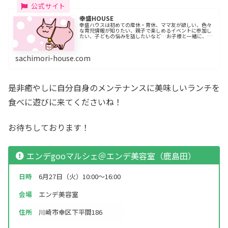
幸盛HOUSE
幸盛ハウスは初めての産休・育休、ママ友が欲しい、色々
な育児情報が知りたい、親子で楽しめるイベントに参加し
たい、子どもの悩みを話したいなど…お子様と一緒に、気
軽に来られる親子カフェです。春休みや夏休みなどは、お
子様向けのワークショップも開催し...
sachimori-house.com
是非癒やしに自分自身のメンテナンスに美味しいランチを
食べに遊びに来てくださいね！
お待ちしております！
エンデgooマルシェ＠エンデ美容室（鹿島田）
日時
6月27日（火）10:00～16:00
会場
エンデ美容室
住所
川崎市幸区下平間186