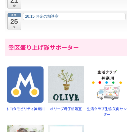
21
金
8月
10:15
お金の相談室
25
火
幸区盛り上げ隊サポーター
トヨタモビリティ神奈川
オリーブ母子相談室
生活クラブ生協 矢向セン
ター