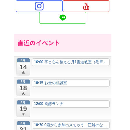
直近のイベント
8月
16:00
字と心を整える月1書道教室（毛筆）
14
金
8月
10:15
お金の相談室
18
火
8月
12:00
発酵ランチ
19
水
8月
10:30
0歳から参加出来ちゃう！正解のな...
21