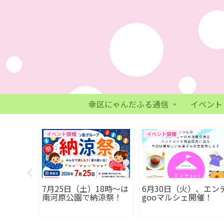
幸区にゃんだふる通信
イベント
イベント情報
イベント情報
）、
7月25日（土）18時〜は
6月30日（火）、エン
L川崎」開
南河原公園で納涼祭！
gooマルシェ開催！