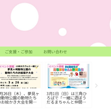
ご支援・ご参加
お問い合わせ
イベント情報
イベント情報
イベント情
3月26日（木）、夢見ヶ
3月1日（日）は三角ひ
2月14
崎動物公園の動物たち
ろばで「一緒に遊ぼう
園で「
のお絵かき大会を開
だるまちゃんと仲間た
催！
ち」開催！