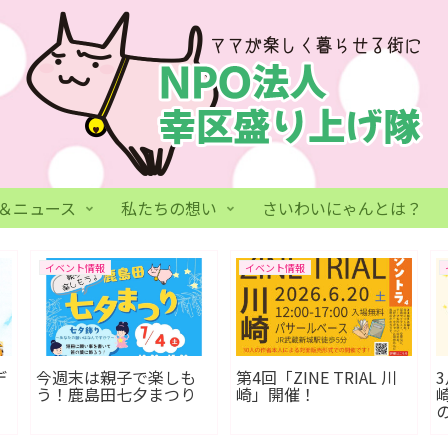
＆ニュース
私たちの想い
さいわいにゃんとは？
イベント情報
イベント情報
デ
今週末は⁡親子で楽しも
第4回「ZINE TRIAL 川
う！鹿島田七夕まつり
崎」開催！