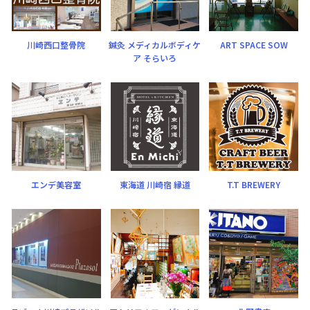
川崎西口整骨院
鍼灸 メディカルボディケ
ART SPACE SOW
ア そらいろ
エンデ美容室
東海道 川崎宿 縁道
T.T BREWERY