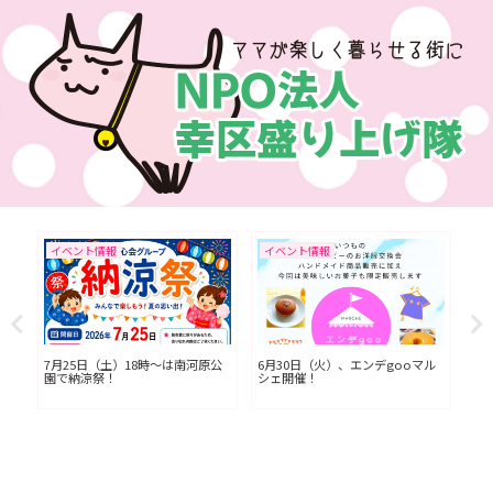
イベント情報
イベント情報
イ
L川
7月25日（土）18時〜は南河原公
6月30日（火）、エンデgooマル
今
園で納涼祭！
シェ開催！
七