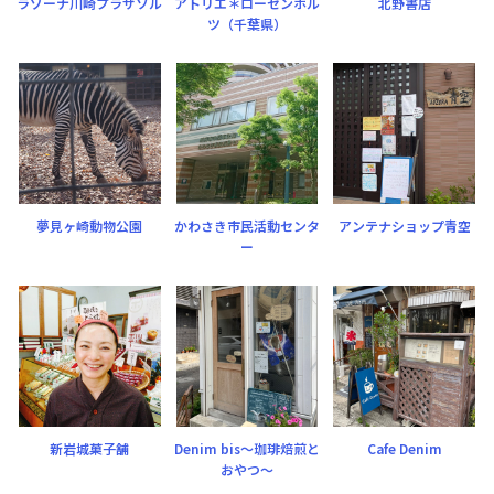
ラゾーナ川崎プラザソル
アトリエ＊ローゼンホル
北野書店
ツ（千葉県）
夢見ヶ崎動物公園
かわさき市民活動センタ
アンテナショップ青空
ー
新岩城菓子舗
Denim bis〜珈琲焙煎と
Cafe Denim
おやつ〜