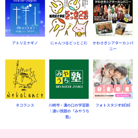
アトリエナギノ
にゃんつるどっとこむ
かわさきシアターカンパ
ニー
ネコランス
川崎市・溝の口の学習塾
フォトスタジオBÉBÉ
｜通い放題の「みやうち
塾」