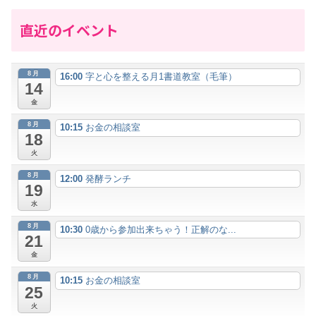
直近のイベント
8月
16:00
字と心を整える月1書道教室（毛筆）
14
金
8月
10:15
お金の相談室
18
火
8月
12:00
発酵ランチ
19
水
8月
10:30
0歳から参加出来ちゃう！正解のな...
21
金
8月
10:15
お金の相談室
25
火