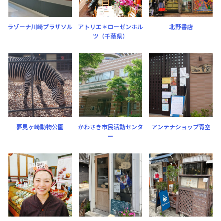
ラゾーナ川崎プラザソル
アトリエ＊ローゼンホル
北野書店
ツ（千葉県）
夢見ヶ崎動物公園
かわさき市民活動センタ
アンテナショップ青空
ー