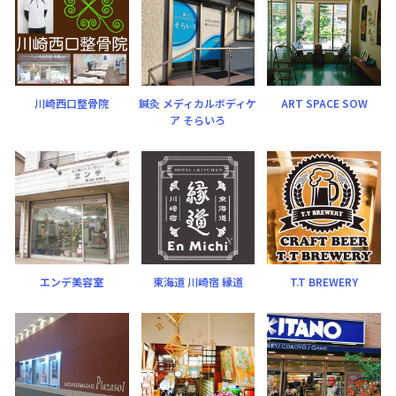
川崎西口整骨院
鍼灸 メディカルボディケ
ART SPACE SOW
ア そらいろ
エンデ美容室
東海道 川崎宿 縁道
T.T BREWERY