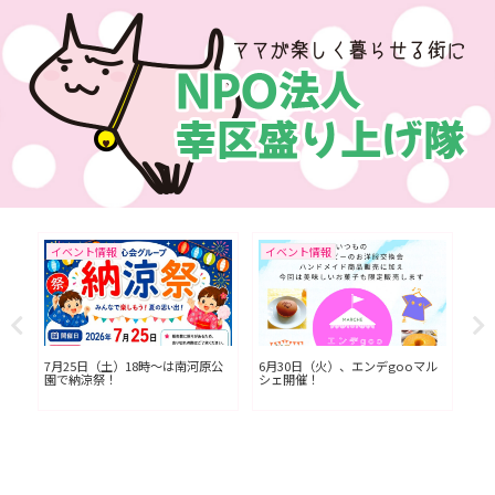
イベント情報
イベント情報
イ
L川
7月25日（土）18時〜は南河原公
6月30日（火）、エンデgooマル
今
園で納涼祭！
シェ開催！
七