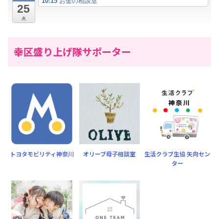
10:15
お金の相談室
25
火
幸区盛り上げ隊サポーター
トヨタモビリティ神奈川
オリーブ母子相談室
生活クラブ生協 矢向セン
ター