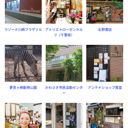
ラゾーナ川崎プラザソル
アトリエ＊ローゼンホル
北野書店
ツ（千葉県）
夢見ヶ崎動物公園
かわさき市民活動センタ
アンテナショップ青空
ー