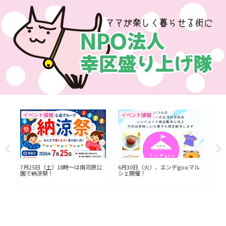
イベント情報
イベント情報
イ
L川
7月25日（土）18時〜は南河原公
6月30日（火）、エンデgooマル
今
園で納涼祭！
シェ開催！
七