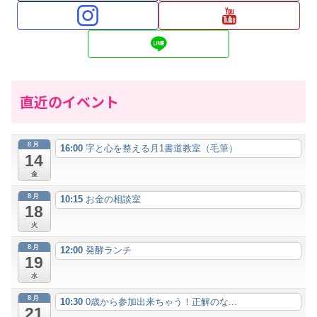
直近のイベント
8月
16:00
字と心を整える月1書道教室（毛筆）
14
金
8月
10:15
お金の相談室
18
火
8月
12:00
発酵ランチ
19
水
8月
10:30
0歳から参加出来ちゃう！正解のな...
21