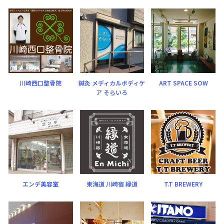
川崎西口整骨院
鍼灸 メディカルボディケ
ART SPACE SOW
ア そらいろ
エンデ美容室
東海道 川崎宿 縁道
T.T BREWERY