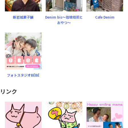
新岩城菓子舗
Denim bis〜珈琲焙煎と
Cafe Denim
おやつ〜
フォトスタジオBÉBÉ
リンク