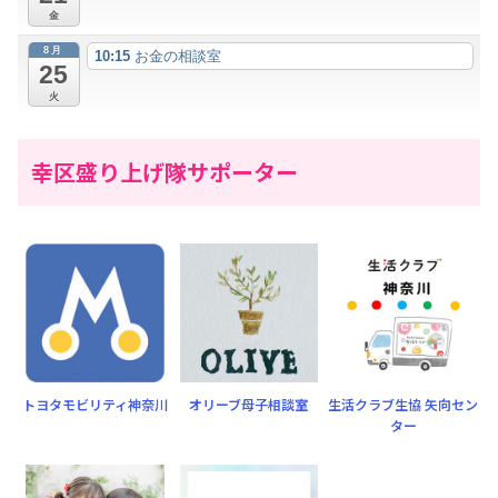
金
8月
10:15
お金の相談室
25
火
幸区盛り上げ隊サポーター
トヨタモビリティ神奈川
オリーブ母子相談室
生活クラブ生協 矢向セン
ター