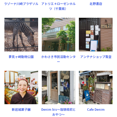
ラゾーナ川崎プラザソル
アトリエ＊ローゼンホル
北野書店
ツ（千葉県）
夢見ヶ崎動物公園
かわさき市民活動センタ
アンテナショップ青空
ー
新岩城菓子舗
Denim bis〜珈琲焙煎と
Cafe Denim
おやつ〜