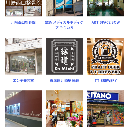
川崎西口整骨院
鍼灸 メディカルボディケ
ART SPACE SOW
ア そらいろ
エンデ美容室
東海道 川崎宿 縁道
T.T BREWERY