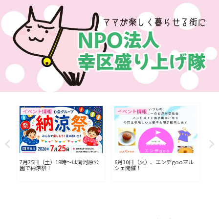
イベント情報
イベント情報
イ
L川
7月25日（土）18時〜は南河原公
6月30日（火）、エンデgooマル
今
園で納涼祭！
シェ開催！
七